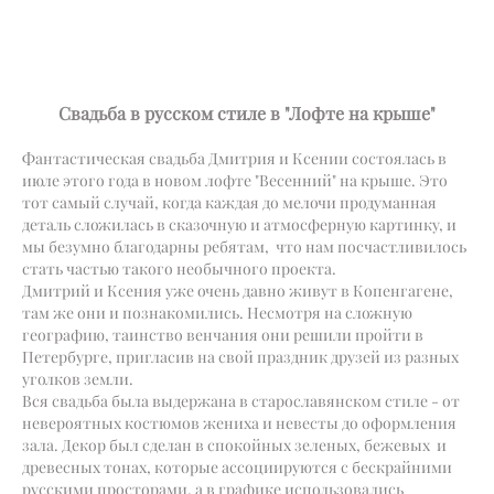
Свадьба в русском стиле в "Лофте на крыше"
Фантастическая свадьба Дмитрия и Ксении состоялась в
июле этого года в новом лофте "Весенний" на крыше. Это
тот самый случай, когда каждая до мелочи продуманная
деталь сложилась в сказочную и атмосферную картинку, и
мы безумно благодарны ребятам, что нам посчастливилось
стать частью такого необычного проекта.
Дмитрий и Ксения уже очень давно живут в Копенгагене,
там же они и познакомились. Несмотря на сложную
географию, таинство венчания они решили пройти в
Петербурге, пригласив на свой праздник друзей из разных
уголков земли.
Вся свадьба была выдержана в старославянском стиле - от
невероятных костюмов жениха и невесты до оформления
зала. Декор был сделан в спокойных зеленых, бежевых и
древесных тонах, которые ассоциируются с бескрайними
русскими просторами, а в графике использовались